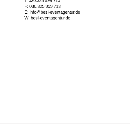
T: 030.325 999 710
F: 030.325 999 713
E:
info@besl-eventagentur.de
W:
besl-eventagentur.de